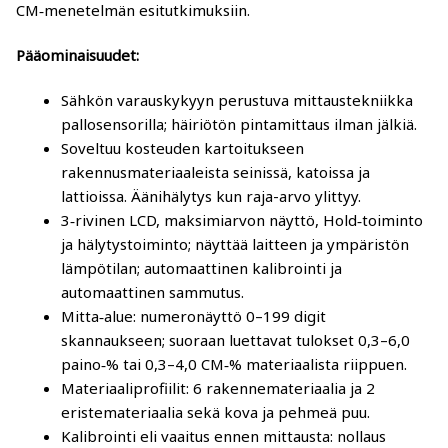
CM‑menetelmän esitutkimuksiin.​
Poistotuotteet (mittarit)
Pääominaisuudet:
Mittareiden mittapäät ja tarvikkeet
Sähkön varauskykyyn perustuva mittaustekniikka
Gann-tarvikkeet
pallosensorilla; häiriötön pintamittaus ilman jälkiä.​
Soveltuu kosteuden kartoitukseen
Logca Atso -tarvikkeet
rakennusmateriaaleista seinissä, katoissa ja
lattioissa.​ Äänihälytys kun raja-arvo ylittyy.
3‑rivinen LCD, maksimiarvon näyttö, Hold‑toiminto
Trotec-tarvikkeet
ja hälytystoiminto; näyttää laitteen ja ympäristön
lämpötilan; automaattinen kalibrointi ja
Schaller-tarvikkeet
automaattinen sammutus.​
Mitta‑alue: numeronäyttö 0–199 digit
Merlin-tarvikkeet
skannaukseen; suoraan luettavat tulokset 0,3–6,0
paino‑% tai 0,3–4,0 CM‑% materiaalista riippuen.​
Ilmankostutus, ilmankuivaus, paineistus, puhaltimet
Materiaaliprofiilit: 6 rakennemateriaalia ja 2
ja puhdistimet
eristemateriaalia sekä kova ja pehmeä puu.​
Kalibrointi eli vaaitus ennen mittausta: nollaus