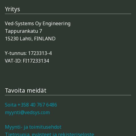
i
,
Yritys
P
u
Ved-Systems Oy Engineering
h
e
Tappurankatu 7
l
15230 Lahti, FINLAND
i
n
Y-tunnus: 1723313-4
n
u
VAT-ID: FI17233134
m
e
r
o
t
Tavoita meidät
a
i
Soita +358 40 767 6486
myynti@vedsys.com
Myynti- ja toimitusehdot
Tietosuoja, evästeet ja rekisteriseloste