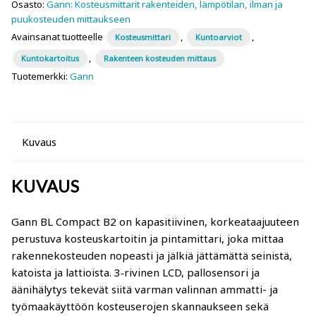
pintamittari
Osasto:
Gann: Kosteusmittarit rakenteiden, lämpötilan, ilman ja
Gann: kosteudenmittarit sahalle, höyläämölle,
puukosteuden mittaukseen
määrä
liimapuurakenteille, ikkuna- ja ovitehtaille
Avainsanat tuotteelle
,
,
Kosteusmittari
Kuntoarviot
,
Kuntokartoitus
Rakenteen kosteuden mittaus
Logca Atso: LOG Moisture
Tuotemerkki:
Gann
Merlin: kosteudenmittarit ikkuna- ja ovitehtaille,
huonekalutehtaille, höyläämöille
Kuvaus
Schaller: kosteudenmittarit ikkuna- ja
ovitehtaille
KUVAUS
Lauber: Lämpötilan, ilmankosteuden ja puun
Gann BL Compact B2 on kapasitiivinen, korkeataajuuteen
tasapainokosteuden mittaus
perustuva kosteuskartoitin ja pintamittari, joka mittaa
rakennekosteuden nopeasti ja jälkiä jättämättä seinistä,
Trotec: kosteudenmittarit sahalle, höyläämölle,
katoista ja lattioista. 3‑rivinen LCD, pallosensori ja
liimapuurakenteille, ikkuna- ja ovitehtaille
äänihälytys tekevät siitä varman valinnan ammatti- ja
työmaakäyttöön kosteuserojen skannaukseen sekä