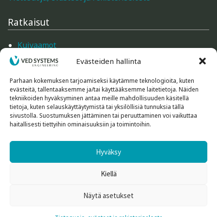
Ratkaisut
Kuivaamot
Mittarit
Evästeiden hallinta
Mittarien tarvikkeet
Ilmankäsittely
Parhaan kokemuksen tarjoamiseksi käytämme teknologioita, kuten
evästeitä, tallentaaksemme ja/tai käyttääksemme laitetietoja. Näiden
Rakennustarvikkeet
tekniikoiden hyväksyminen antaa meille mahdollisuuden käsitellä
Koneet ja laitteet
tietoja, kuten selauskäyttäytymistä tai yksilöllisiä tunnuksia tällä
sivustolla. Suostumuksen jättäminen tai peruuttaminen voi vaikuttaa
haitallisesti tiettyihin ominaisuuksiin ja toimintoihin.
Tutustu tarkemmin
Hyväksy
Kuntokartoittimet
Ilmanpuhdistus
Kiellä
Rakennus- ja sisustustuotteet
Kuivaimet
Näytä asetukset
0
© Ved-Systems Oy Engineering.