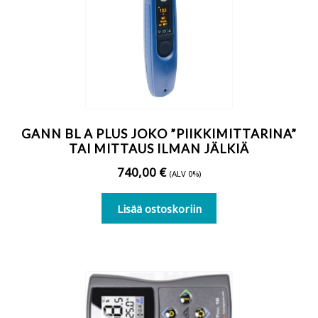
Koneet ja laitteet
Käytetyt koneet ja laitteet
Tietoa ja ohjeita
GANN BL A PLUS JOKO ”PIIKKIMITTARINA”
Yrityksestä
TAI MITTAUS ILMAN JÄLKIÄ
740,00
€
(ALV 0%)
Ved-Systems Oy Engineering
Lisää ostoskoriin
Myynti- ja toimitusehdot
Tietosuoja, evästeet ja rekisteriseloste
Ota yhteyttä