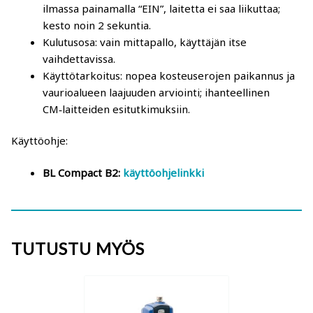
Merlin-ilmankostuttimet
ilmassa painamalla “EIN”, laitetta ei saa liikuttaa;
kesto noin 2 sekuntia.​
Kulutusosa: vain mittapallo, käyttäjän itse
Ilmanpuhdistimet
vaihdettavissa.​
Käyttötarkoitus: nopea kosteuserojen paikannus ja
Ilmankuivaus
vaurioalueen laajuuden arviointi; ihanteellinen
CM‑laitteiden esitutkimuksiin.
Puhaltimet
Käyttöohje:
Pientalojen hiukkassuodattimet
BL Compact B2:
käyttöohjelinkki
Tehoraksa rakennustarvikkeet
Koneet ja laitteet rakennuksille
TUTUSTU MYÖS
Rakennus- ja sisustustuotteet
Mittarit