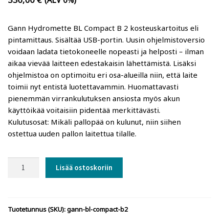
(ALV 0%)
Gann: Kosteusmittarit rakenteiden, lämpötilan,
ilman ja puukosteuden mittaukseen
Gann Hydromette BL Compact B 2 kosteuskartoitus eli
pintamittaus. Sisältää USB-portin. Uusin ohjelmistoversio
Trotec: kosteusmittarit, lämpökamerat,
voidaan ladata tietokoneelle nopeasti ja helposti – ilman
ilmanvirtausmittarit, loggerit
aikaa vievää laitteen edestakaisin lähettämistä. Lisäksi
ohjelmistoa on optimoitu eri osa-alueilla niin, että laite
Logca Atso: LOG Moisture kosteuskartoitus
toimii nyt entistä luotettavammin. Huomattavasti
pienemmän virrankulutuksen ansiosta myös akun
käyttöikää voitaisiin pidentää merkittävästi.
Merlin: Kosteusmittarit rakenteiden ja
Kulutusosat: Mikäli pallopää on kulunut, niin siihen
ilmankosteuden mittaaminen (betoni- ja
ostettua uuden pallon laitettua tilalle.
parkettityöt)
Gann
Schaller: kosteusmittarit, suhteellinen kosteus,
Lisää ostoskoriin
BL
loggerit
Compact
B2
Kosteusmittarit puu ja puiset rakenteet
Tuotetunnus (SKU):
gann-bl-compact-b2
kosteuskartoitin