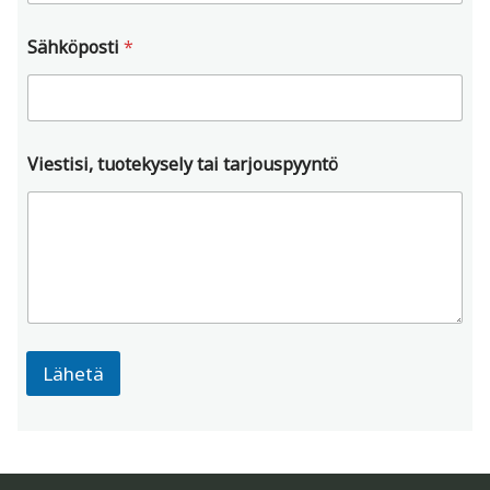
Sähköposti
*
Viestisi, tuotekysely tai tarjouspyyntö
V
i
Lähetä
e
s
t
i
s