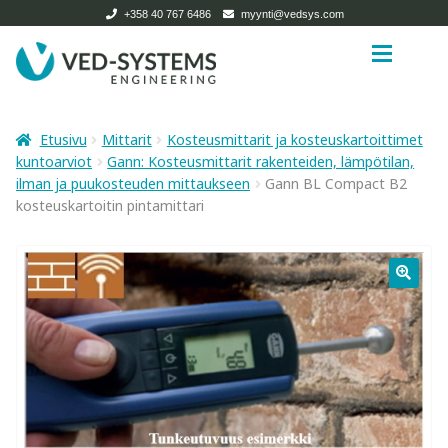
+358 40 767 6486
myynti@vedsys.com
Siirry
Siirry
navigointiin
sisältöön
Etusivu
Etusivu
Etusivu
Mittarit
Kosteusmittarit ja kosteuskartoittimet
kuntoarviot
Gann: Kosteusmittarit rakenteiden, lämpötilan,
Tuotteet
Tuotteet
Expan
ilman ja puukosteuden mittaukseen
Gann BL Compact B2
kosteuskartoitin pintamittari
Tietoa ja ohjeita
Kuivaamot
Yrityksestä
Puutavarakuivaamot ja biomassakuivaamot
Expan
Ota yhteyttä
Pienkuivaamot
Search
Käytetyt kuivaamot
for:
Kuivaamotarvikkeet