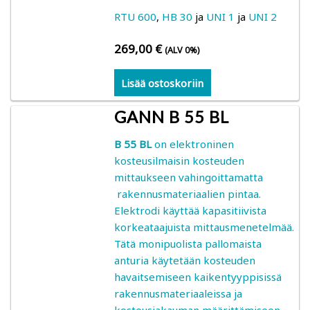
RTU 600
,
HB 30
ja
UNI 1
ja
UNI 2
269,00
€
(ALV 0%)
Lisää ostoskoriin
GANN B 55 BL
B 55 BL
on elektroninen
kosteusilmaisin kosteuden
mittaukseen vahingoittamatta
rakennusmateriaalien pintaa.
Elektrodi käyttää kapasitiivista
korkeataajuista mittausmenetelmää.
Tätä monipuolista pallomaista
anturia käytetään kosteuden
havaitsemiseen kaikentyyppisissä
rakennusmateriaaleissa ja
kosteusjakauman määrittämiseen