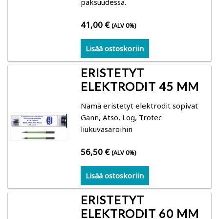
paksuudessa.
Gann: kosteudenmittarit sahalle, höyläämölle,
liimapuurakenteille, ikkuna- ja ovitehtaille
41,00
€
(ALV 0%)
Logca Atso: LOG Moisture
Lisää ostoskoriin
ERISTETYT
Merlin: kosteudenmittarit ikkuna- ja ovitehtaille,
huonekalutehtaille, höyläämöille
ELEKTRODIT 45 MM
Nämä eristetyt elektrodit sopivat
Schaller: kosteudenmittarit ikkuna- ja
Gann, Atso, Log, Trotec
ovitehtaille
liukuvasaroihin
Lauber: Lämpötilan, ilmankosteuden ja puun
56,50
€
(ALV 0%)
tasapainokosteuden mittaus
Lisää ostoskoriin
Trotec: kosteudenmittarit sahalle, höyläämölle,
ERISTETYT
liimapuurakenteille, ikkuna- ja ovitehtaille
ELEKTRODIT 60 MM