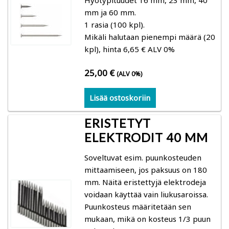
Gann: Kosteusmittarit rakenteiden, lämpötilan,
mm ja 60 mm.
ilman ja puukosteuden mittaukseen
1 rasia (100 kpl).
Ota yhteyttä
Mikäli halutaan pienempi määrä (20
kpl), hinta 6,65 € ALV 0%
Trotec: kosteusmittarit, lämpökamerat,
Search
ilmanvirtausmittarit, loggerit
for:
25,00
€
(ALV 0%)
Logca Atso: LOG Moisture kosteuskartoitus
Lisää ostoskoriin
Merlin: Kosteusmittarit rakenteiden ja
ERISTETYT
ilmankosteuden mittaaminen (betoni- ja
ELEKTRODIT 40 MM
parkettityöt)
Soveltuvat esim. puunkosteuden
mittaamiseen, jos paksuus on 180
Schaller: kosteusmittarit, suhteellinen kosteus,
mm. Näitä eristettyjä elektrodeja
loggerit
voidaan käyttää vain liukusaroissa.
Puunkosteus määritetään sen
Kosteusmittarit puu ja puiset rakenteet
mukaan, mikä on kosteus 1/3 puun