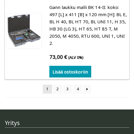
Gann laukku malli BK 14-II: koko:
497 [L] x 411 [B] x 120 mm [H]: BL E,
BL H 40, BL HT 70, BL UNI 11, H 35,
HB 30 (LG 3), HT 65, HT 85 T, M
2050, M 4050, RTU 600, UNI 1, UNI
2.
73,00
€
(ALV 0%)
Lisää ostoskoriin
1
2
3
4
Yritys