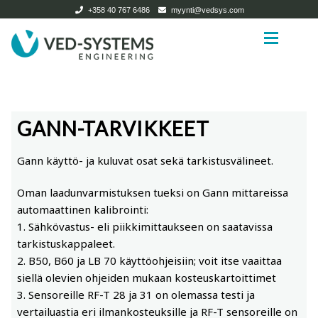
+358 40 767 6486
myynti@vedsys.com
Siirry
Siirry
navigointiin
sisältöön
Etusivu
Etusivu
GANN-TARVIKKEET
Tuotteet
Tuotteet
Expan
Gann käyttö- ja kuluvat osat sekä tarkistusvälineet.
Kuivaamot
Kuivaamot
Expan
Oman laadunvarmistuksen tueksi on Gann mittareissa
Mittarit
Puutavarakuivaamot ja biomassakuivaamot
Expan
automaattinen kalibrointi:
1. Sähkövastus- eli piikkimittaukseen on saatavissa
Mittareiden mittapäät ja tarvikkeet
Pienkuivaamot
Expan
tarkistuskappaleet.
2. B50, B60 ja LB 70 käyttöohjeisiin; voit itse vaaittaa
Käytetyt kuivaamot
Gann-tarvikkeet
siellä olevien ohjeiden mukaan kosteuskartoittimet
3. Sensoreille RF-T 28 ja 31 on olemassa testi ja
vertailuastia eri ilmankosteuksille ja RF-T sensoreille on
Kuivaamotarvikkeet
Logca Atso -tarvikkeet