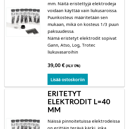
mm. Näitä eristettyjä elektrodeja
Merlin-ilmankostuttimet
voidaan käyttää vain liukusaroissa.
Puunkosteus määritetään sen
Ilmanpuhdistimet
mukaan, mikä on kosteus 1/3 puun
paksuudessa.
Ilmankuivaus
Nämä eristetyt elektrodit sopivat
Gann, Atso, Log, Trotec
Puhaltimet
liukuvasaroihin
Pientalojen hiukkassuodattimet
39,00
€
(ALV 0%)
Lisää ostoskoriin
Tehoraksa rakennustarvikkeet
ERITETYT
Koneet ja laitteet rakennuksille
ELEKTRODIT L=40
MM
Rakennus- ja sisustustuotteet
Näissä pinnoitetuissa elektrodeissa
Mittarit
on erittäin terävä kärki, joka