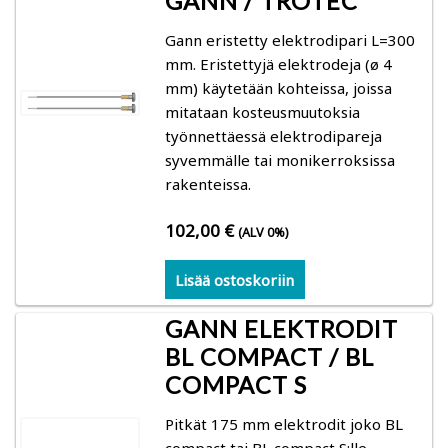
GANN / TROTEC
Gann eristetty elektrodipari L=300
mm. Eristettyjä elektrodeja (ø 4
mm) käytetään kohteissa, joissa
mitataan kosteusmuutoksia
työnnettäessä elektrodipareja
syvemmälle tai monikerroksissa
rakenteissa.
102,00
€
(ALV 0%)
Lisää ostoskoriin
GANN ELEKTRODIT
BL COMPACT / BL
COMPACT S
Pitkät 175 mm elektrodit joko BL
compact tai BL compact S:lle