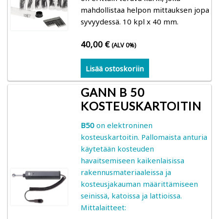
mahdollistaa helpon mittauksen jopa
Koneet ja laitteet
syvyydessä. 10 kpl x 40 mm.
40,00
€
Käytetyt koneet ja laitteet
(ALV 0%)
Lisää ostoskoriin
Tietoa ja ohjeita
GANN B 50
Yrityksestä
KOSTEUSKARTOITIN
Ved-Systems Oy Engineering
B50
on elektroninen
kosteuskartoitin. Pallomaista anturia
käytetään kosteuden
Myynti- ja toimitusehdot
havaitsemiseen kaikenlaisissa
rakennusmateriaaleissa ja
Tietosuoja, evästeet ja rekisteriseloste
kosteusjakauman määrittämiseen
seinissä, katoissa ja lattioissa.
Ota yhteyttä
Mittalaitteet: