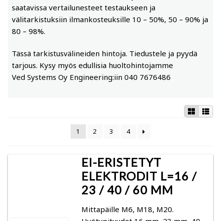
saatavissa vertailunesteet testaukseen ja
välitarkistuksiin ilmankosteuksille 10 – 50%, 50 – 90% ja
Kuivauksen ohjaus
Trotec-tarvikkeet
80 – 98%.
Mittarit
Schaller-tarvikkeet
Tässä tarkistusvälineiden hintoja. Tiedustele ja pyydä
tarjous. Kysy myös edullisia huoltohintojamme
Kosteusmittarit bioenergia – vesipitoisuus
Merlin-tarvikkeet
Ved Systems Oy Engineering:iin 040 7676486
polttopuu, hake, turve
Ilmankostutus, ilmankuivaus, paineistus,
Expan
puhaltimet ja puhdistimet
Gann: Polttopuun kosteuden mittaus
1
2
3
4
Tehoraksa rakennustarvikkeet
Logca Atso: kuivan lastun, hakkeen, purun ja
Expan
vastaavan kosteuden mittaus
EI-ERISTETYT
Koneet ja laitteet
Expan
ELEKTRODIT L=16 /
Schaller: hake, turve, heinä
23 / 40 / 60 MM
Tietoa ja ohjeita
Kosteusmittarit ja kosteuskartoittimet kuntoarviot
Mittapäille M6, M18, M20.
Yrityksestä
Expan
Hyötypituudet 16 mm, 23 mm, 40