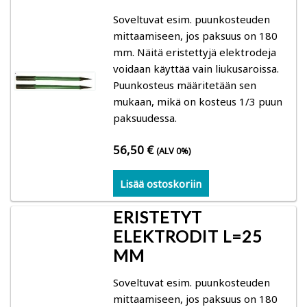
Poistotuotteet (mittarit)
Soveltuvat esim. puunkosteuden
mittaamiseen, jos paksuus on 180
Mittareiden mittapäät ja tarvikkeet
mm. Näitä eristettyjä elektrodeja
voidaan käyttää vain liukusaroissa.
Gann-tarvikkeet
Puunkosteus määritetään sen
mukaan, mikä on kosteus 1/3 puun
Logca Atso -tarvikkeet
paksuudessa.
56,50
€
(ALV 0%)
Trotec-tarvikkeet
Lisää ostoskoriin
Schaller-tarvikkeet
ERISTETYT
Merlin-tarvikkeet
ELEKTRODIT L=25
MM
Ilmankostutus, ilmankuivaus, paineistus, puhaltimet
ja puhdistimet
Soveltuvat esim. puunkosteuden
mittaamiseen, jos paksuus on 180