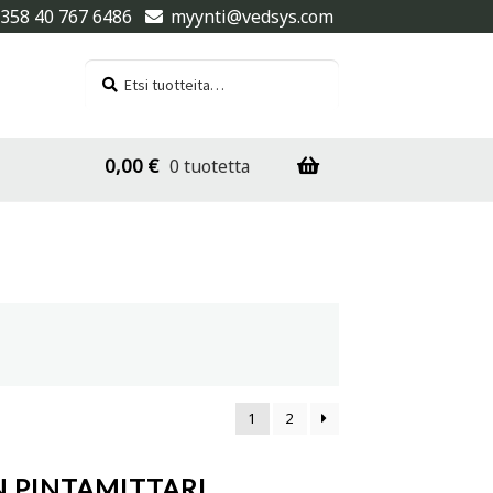
358 40 767 6486
myynti@vedsys.com
Etsi:
Haku
0,00
€
0 tuotetta
1
2
 PINTAMITTARI