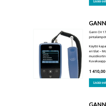
Lisää os
GANN
Gann CH 17 
pintalämpöti
Käyttö kapa
eri tilat – 
muistikorti
Kuvakaappa
1 410,0
Lisää os
GANN