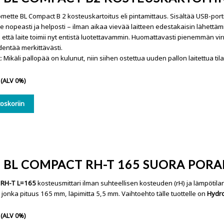
ette BL Compact B 2 kosteuskartoitus eli pintamittaus. Sisältää USB-port
e nopeasti ja helposti – ilman aikaa vievää laitteen edestakaisin lähettämi
in, että laite toimii nyt entistä luotettavammin. Huomattavasti pienemmän 
identää merkittävästi.
 Mikäli pallopää on kulunut, niin siihen ostettua uuden pallon laitettua tilal
(ALV 0%)
toskoriin
 BL COMPACT RH-T 165 SUORA PORA
 RH-T L=165
kosteusmittari ilman suhteellisen kosteuden (rH) ja lämpöti
 jonka pituus 165 mm, läpimitta 5,5 mm. Vaihtoehto tälle tuottelle on
Hydro
(ALV 0%)