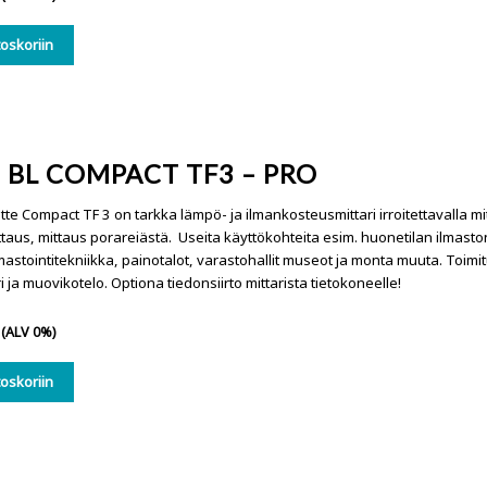
toskoriin
 BL COMPACT TF3 – PRO
te Compact TF 3 on tarkka lämpö- ja ilmankosteusmittari irroitettavalla mi
ttaus, mittaus porareiästä. Useita käyttökohteita esim. huonetilan ilmasto
lmastointitekniikka, painotalot, varastohallit museot ja monta muuta. Toim
i ja muovikotelo. Optiona tiedonsiirto mittarista tietokoneelle!
(ALV 0%)
toskoriin