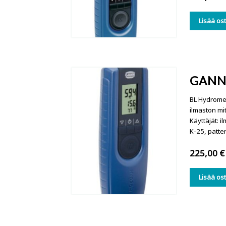
Lisää os
GANN
BL Hydromet
ilmaston mi
Käyttäjät: i
K-25, patter
225,00
€
Lisää os