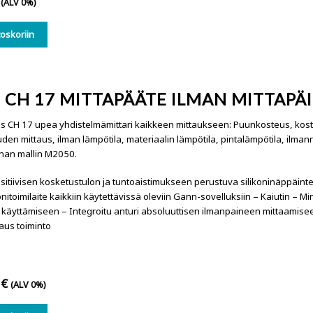
(ALV 0%)
toskoriin
 CH 17 MITTAPÄÄTE ILMAN MITTAPÄ
 CH 17 upea yhdistelmämittari kaikkeen mittaukseen: Puunkosteus, kos
den mittaus, ilman lämpötila, materiaalin lämpötila, pintalämpötila, ilman
han mallin M2050.
sitiivisen kosketustulon ja tuntoaistimukseen perustuva silikoninäppäinten
Monitoimilaite kaikkiin käytettävissä oleviin Gann-sovelluksiin – Kaiutin – M
n käyttämiseen – Integroitu anturi absoluuttisen ilmanpaineen mittaamis
us toiminto
0
€
(ALV 0%)