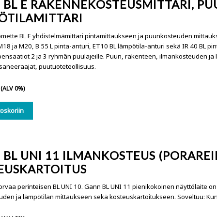
 BL E RAKENNEKOSTEUSMITTARI, PU
ÖTILAMITTARI
ette BL E yhdistelmämittari pintamittaukseen ja puunkosteuden mittauksee
18 ja M20, B 55 L pinta-anturi, ET10 BL lämpötila-anturi sekä IR 40 BL pin
ensaatiot 2 ja 3 ryhmän puulajeille. Puun, rakenteen, ilmankosteuden ja l
 saneeraajat, puutuoteteollisuus.
(ALV 0%)
toskoriin
BL UNI 11 ILMANKOSTEUS (PORAREIK
EUSKARTOITUS
orvaa perinteisen BL UNI 10. Gann BL UNI 11 pienikokoinen näyttölaite on
uden ja lämpötilan mittaukseen sekä kosteuskartoitukseen. Soveltuu: Kunt