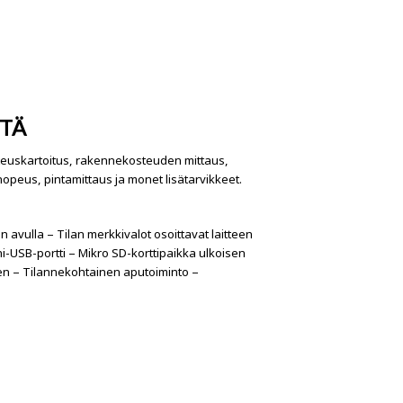
ITÄ
teuskartoitus, rakennekosteuden mittaus,
nopeus, pintamittaus ja monet lisätarvikkeet.
 avulla – Tilan merkkivalot osoittavat laitteen
ini-USB-portti – Mikro SD-korttipaikka ulkoisen
een – Tilannekohtainen aputoiminto –