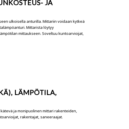
UNKOSTEUS- JA
n ulkoisella anturilla. Mittariin voidaan kytkeä
talämpöanturi. Mittarista löytyy
ämpötilan mittaukseen. Soveltuu kuntoarvioijat,
Ä), LÄMPÖTILA,
 kätevä ja monipuolinen mittari rakenteiden,
oarvioijat, rakentajat, saneeraajat.