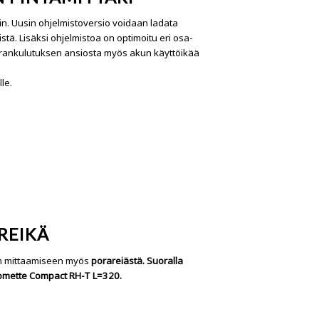
in. Uusin ohjelmistoversio voidaan ladata
stä. Lisäksi ohjelmistoa on optimoitu eri osa-
virrankulutuksen ansiosta myös akun käyttöikää
le.
REIKÄ
lan mittaamiseen myös
porareiästä.
Suoralla
mette Compact RH-T L=320.