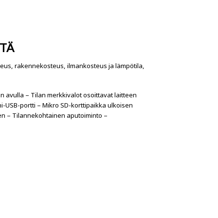
ITÄ
eus, rakennekosteus, ilmankosteus ja lämpötila,
 avulla – Tilan merkkivalot osoittavat laitteen
ini-USB-portti – Mikro SD-korttipaikka ulkoisen
een – Tilannekohtainen aputoiminto –