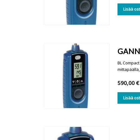
Lisää os
GANN 
BL Compact 
mittapäällä
590,00
€
Lisää os