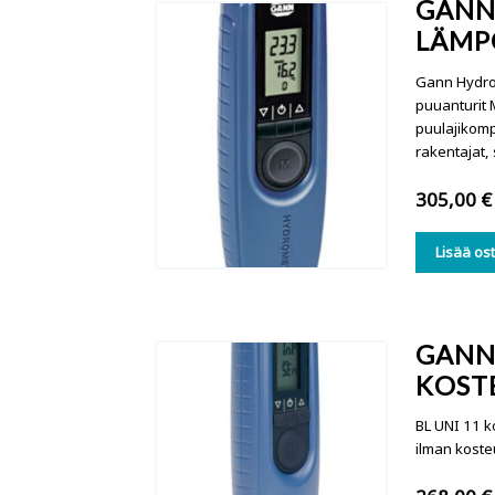
GANN
LÄMP
Gann Hydrom
puuanturit M
puulajikomp
rakentajat,
305,00
€
Lisää os
GANN 
KOST
BL UNI 11 k
ilman koste