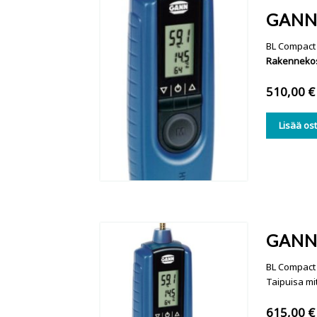
GANN
BL Compact 
Rakennekos
510,00
€
Lisää os
GANN 
BL Compact 
Taipuisa mi
615,00
€