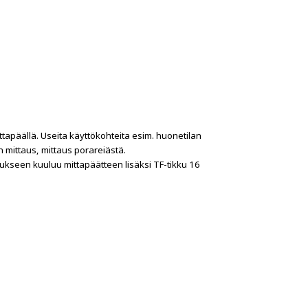
ttapäällä. Useita käyttökohteita esim. huonetilan
n mittaus, mittaus porareiästä.
itukseen kuuluu mittapäätteen lisäksi TF-tikku 16