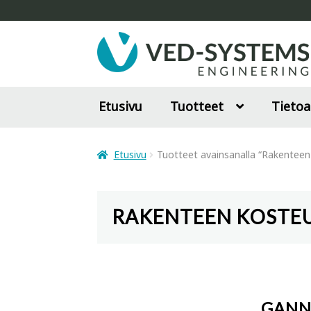
Siirry
Siirry
navigointiin
sisältöön
Etusivu
Tuotteet
Tietoa
Etusivu
Tuotteet avainsanalla “Rakenteen
RAKENTEEN KOSTE
GANN