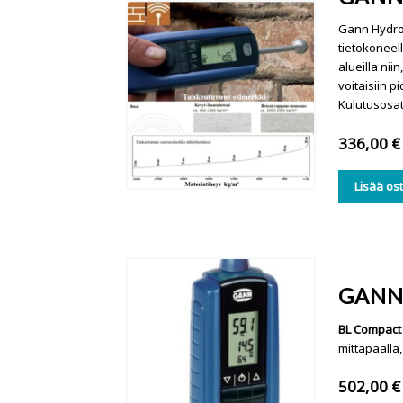
Gann Hydrom
tietokoneell
alueilla ni
voitaisiin p
Kulutusosat:
336,00
€
Lisää os
GANN
BL Compact
mittapäällä,
502,00
€