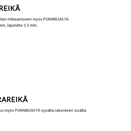
REIKÄ
ötilan mittaamiseen myös PORAREIÄSTÄ.
0mm, läpimitta 5,5 mm.
RAREIKÄ
aus myös PORAREIÄSTÄ syvältä rakenteen sisältä.