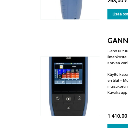
268,00
€
Lisää os
GANN
Gann uutuus
ilmankosteu
Korvaa van
Käyttö kapa
eri tilat – 
muistikorti
Kuvakaappa
1 410,0