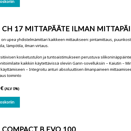
toskoriin
 CH 17 MITTAPÄÄTE ILMAN MITTAPÄ
on upea yhdistelmämittari kaikkeen mittaukseen: pintamittaus, puunkost
la, lämpötila, ilman virtaus.
sitiivisen kosketustulon ja tuntoaistimukseen perustuva silikoninäppäinten
Monitoimilaite kaikkiin käytettävissä oleviin Gann-sovelluksiin – Kaiutin – M
n käyttämiseen – Integroitu anturi absoluuttisen ilmanpaineen mittaamis
us toiminto
0
€
(ALV 0%)
toskoriin
 COMPACT B EVO 100