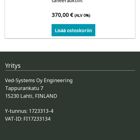
saneerauksiin.
Gann: Kosteusmittarit rakenteiden, lämpötilan,
ilman ja puukosteuden mittaukseen
370,00
€
(ALV 0%)
Lisää ostoskoriin
Trotec: kosteusmittarit, lämpökamerat,
ilmanvirtausmittarit, loggerit
Logca Atso: LOG Moisture kosteuskartoitus
Yritys
Merlin: Kosteusmittarit rakenteiden ja
ilmankosteuden mittaaminen (betoni- ja
Ved-Systems Oy Engineering
parkettityöt)
Tappurankatu 7
15230 Lahti, FINLAND
Schaller: kosteusmittarit, suhteellinen kosteus,
Y-tunnus: 1723313-4
loggerit
VAT-ID: FI17233134
Kosteusmittarit puu ja puiset rakenteet