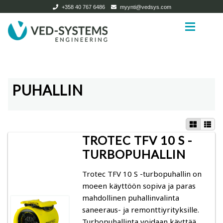
+358 40 767 6486
myynti@vedsys.com
Siirry
Siirry
navigointiin
sisältöön
Etusivu
Etusivu
PUHALLIN
Tuotteet
Tuotteet
Expan
Tietoa ja ohjeita
Kuivaamot
TROTEC TFV 10 S -
Yrityksestä
Puutavarakuivaamot ja biomassakuivaamot
Expan
TURBOPUHALLIN
Ota yhteyttä
Pienkuivaamot
Trotec TFV 10 S -turbopuhallin on
moeen käyttöön sopiva ja paras
Search
Käytetyt kuivaamot
mahdollinen puhallinvalinta
for:
saneeraus- ja remonttiyrityksille.
Kuivaamotarvikkeet
Turbopuhallinta voidaan käyttää