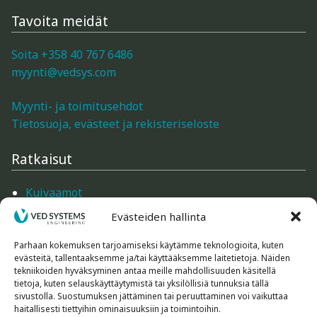
Gann: kosteudenmittarit sahalle, höyläämölle,
Tavoita meidät
liimapuurakenteille, ikkuna- ja ovitehtaille
Soita +358 40 767 6486
Logca Atso: LOG Moisture
myynti@vedsys.com
Merlin: kosteudenmittarit ikkuna- ja ovitehtaille,
Myynti- ja toimitusehdot
huonekalutehtaille, höyläämöille
Tietosuoja, evästeet ja rekisteriseloste
Ratkaisut
Schaller: kosteudenmittarit ikkuna- ja
ovitehtaille
Kuivaamot
Mittarit
Lauber: Lämpötilan, ilmankosteuden ja puun
Evästeiden hallinta
Mittarien tarvikkeet
tasapainokosteuden mittaus
Ilmankäsittely
Parhaan kokemuksen tarjoamiseksi käytämme teknologioita, kuten
evästeitä, tallentaaksemme ja/tai käyttääksemme laitetietoja. Näiden
Rakennustarvikkeet
Trotec: kosteudenmittarit sahalle, höyläämölle,
tekniikoiden hyväksyminen antaa meille mahdollisuuden käsitellä
Koneet ja laitteet
tietoja, kuten selauskäyttäytymistä tai yksilöllisiä tunnuksia tällä
liimapuurakenteille, ikkuna- ja ovitehtaille
sivustolla. Suostumuksen jättäminen tai peruuttaminen voi vaikuttaa
haitallisesti tiettyihin ominaisuuksiin ja toimintoihin.