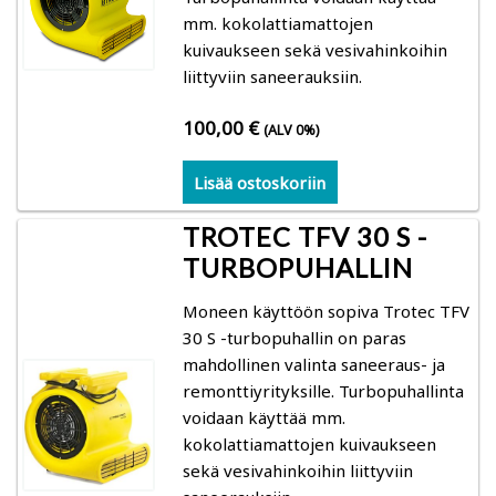
mm. kokolattiamattojen
kuivaukseen sekä vesivahinkoihin
Kuivauksen ohjaus
liittyviin saneerauksiin.
Mittarit
100,00
€
(ALV 0%)
Kosteusmittarit bioenergia – vesipitoisuus
Lisää ostoskoriin
polttopuu, hake, turve
TROTEC TFV 30 S -
Gann: Polttopuun kosteuden mittaus
TURBOPUHALLIN
Moneen käyttöön sopiva Trotec TFV
Logca Atso: kuivan lastun, hakkeen, purun ja
30 S -turbopuhallin on paras
vastaavan kosteuden mittaus
mahdollinen valinta saneeraus- ja
remonttiyrityksille. Turbopuhallinta
Schaller: hake, turve, heinä
voidaan käyttää mm.
kokolattiamattojen kuivaukseen
Kosteusmittarit ja kosteuskartoittimet kuntoarviot
sekä vesivahinkoihin liittyviin