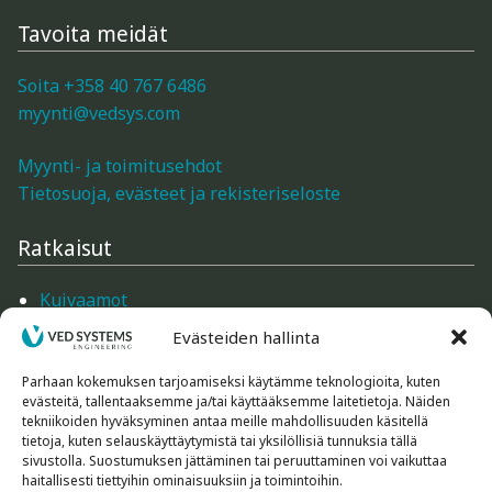
Gann: Kosteusmittarit rakenteiden, lämpötilan,
Tavoita meidät
ilman ja puukosteuden mittaukseen
Soita +358 40 767 6486
Trotec: kosteusmittarit, lämpökamerat,
myynti@vedsys.com
ilmanvirtausmittarit, loggerit
Myynti- ja toimitusehdot
Tietosuoja, evästeet ja rekisteriseloste
Logca Atso: LOG Moisture kosteuskartoitus
Ratkaisut
Merlin: Kosteusmittarit rakenteiden ja
ilmankosteuden mittaaminen (betoni- ja
Kuivaamot
parkettityöt)
Mittarit
Evästeiden hallinta
Mittarien tarvikkeet
Schaller: kosteusmittarit, suhteellinen kosteus,
Ilmankäsittely
Parhaan kokemuksen tarjoamiseksi käytämme teknologioita, kuten
loggerit
evästeitä, tallentaaksemme ja/tai käyttääksemme laitetietoja. Näiden
Rakennustarvikkeet
tekniikoiden hyväksyminen antaa meille mahdollisuuden käsitellä
Koneet ja laitteet
tietoja, kuten selauskäyttäytymistä tai yksilöllisiä tunnuksia tällä
Kosteusmittarit puu ja puiset rakenteet
sivustolla. Suostumuksen jättäminen tai peruuttaminen voi vaikuttaa
haitallisesti tiettyihin ominaisuuksiin ja toimintoihin.