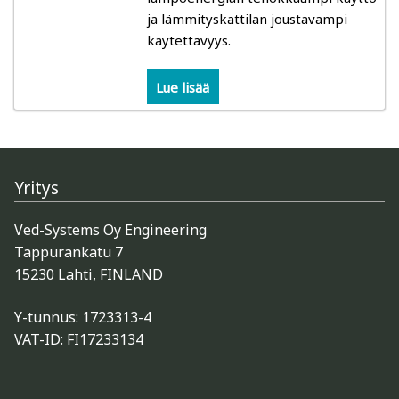
ja lämmityskattilan joustavampi
käytettävyys.
Kuivauksen ohjaus
Lue lisää
Mittarit
Kosteusmittarit bioenergia – vesipitoisuus
polttopuu, hake, turve
Yritys
Gann: Polttopuun kosteuden mittaus
Ved-Systems Oy Engineering
Tappurankatu 7
Logca Atso: kuivan lastun, hakkeen, purun ja
15230 Lahti, FINLAND
vastaavan kosteuden mittaus
Y-tunnus: 1723313-4
Schaller: hake, turve, heinä
VAT-ID: FI17233134
Kosteusmittarit ja kosteuskartoittimet kuntoarviot