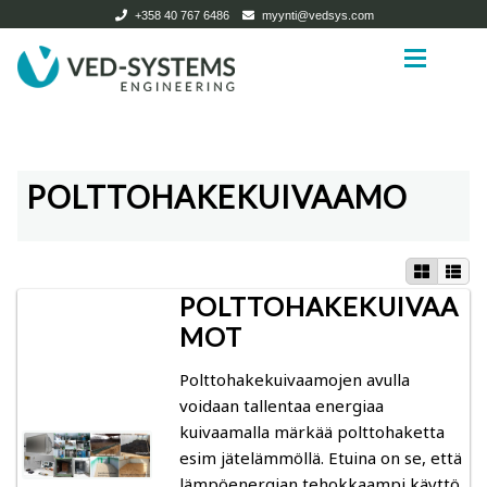
+358 40 767 6486
myynti@vedsys.com
Siirry
Siirry
navigointiin
sisältöön
Etusivu
Etusivu
POLTTOHAKEKUIVAAMO
Tuotteet
Tuotteet
Expan
Tietoa ja ohjeita
Kuivaamot
POLTTOHAKEKUIVAA
Yrityksestä
Puutavarakuivaamot ja biomassakuivaamot
Expan
MOT
Ota yhteyttä
Pienkuivaamot
Polttohakekuivaamojen avulla
voidaan tallentaa energiaa
Search
Käytetyt kuivaamot
kuivaamalla märkää polttohaketta
for:
esim jätelämmöllä. Etuina on se, että
Kuivaamotarvikkeet
lämpöenergian tehokkaampi käyttö