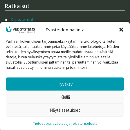
Merlin-ilmankostuttimet
Ratkaisut
Ilmanpuhdistimet
Kuivaamot
Mittarit
Evästeiden hallinta
Mittarien tarvikkeet
Ilmankuivaus
Ilmankäsittely
Parhaan kokemuksen tarjoamiseksi käytämme teknologioita, kuten
evästeitä, tallentaaksemme ja/tai käyttääksemme laitetietoja. Näiden
Rakennustarvikkeet
Puhaltimet
tekniikoiden hyväksyminen antaa meille mahdollisuuden käsitellä
Koneet ja laitteet
tietoja, kuten selauskäyttäytymistä tai yksilöllisiä tunnuksia tällä
sivustolla. Suostumuksen jättäminen tai peruuttaminen voi vaikuttaa
Pientalojen hiukkassuodattimet
haitallisesti tiettyihin ominaisuuksiin ja toimintoihin.
Tutustu tarkemmin
Tehoraksa rakennustarvikkeet
Hyväksy
Kuntokartoittimet
Ilmanpuhdistus
Koneet ja laitteet rakennuksille
Kiellä
Rakennus- ja sisustustuotteet
Kuivaimet
Näytä asetukset
Rakennus- ja sisustustuotteet
0
© Ved-Systems Oy Engineering.
Etsi:
Haku
Tietosuoja, evästeet ja rekisteriseloste
Mittarit