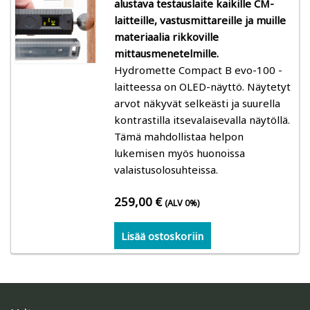
alustava testauslaite kaikille CM-
Gann: kosteudenmittarit sahalle, höyläämölle,
laitteille, vastusmittareille ja muille
liimapuurakenteille, ikkuna- ja ovitehtaille
materiaalia rikkoville
mittausmenetelmille.
Logca Atso: LOG Moisture
Hydromette Compact B evo-100 -
laitteessa on OLED-näyttö. Näytetyt
Merlin: kosteudenmittarit ikkuna- ja ovitehtaille,
arvot näkyvät selkeästi ja suurella
huonekalutehtaille, höyläämöille
kontrastilla itsevalaisevalla näytöllä.
Tämä mahdollistaa helpon
lukemisen myös huonoissa
Schaller: kosteudenmittarit ikkuna- ja
valaistusolosuhteissa.
ovitehtaille
259,00
€
(ALV 0%)
Lauber: Lämpötilan, ilmankosteuden ja puun
tasapainokosteuden mittaus
Lisää ostoskoriin
Trotec: kosteudenmittarit sahalle, höyläämölle,
liimapuurakenteille, ikkuna- ja ovitehtaille