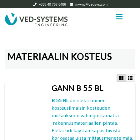
+358 40 767 6486
myynti@vedsys.com
Siirry
Siirry
navigointiin
sisältöön
Etusivu
Etusivu
MATERIAALIN KOSTEUS
Tuotteet
Tuotteet
Expan
Tietoa ja ohjeita
Kuivaamot
GANN B 55 BL
Yrityksestä
Puutavarakuivaamot ja biomassakuivaamot
Expan
B 55 BL
on elektroninen
Ota yhteyttä
Pienkuivaamot
kosteusilmaisin kosteuden
mittaukseen vahingoittamatta
Search
Käytetyt kuivaamot
rakennusmateriaalien pintaa.
for:
Elektrodi käyttää kapasitiivista
korkeataajuista mittausmenetelmää.
Kuivaamotarvikkeet