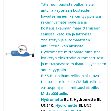
Tätä monipuolista pallomaista
anturia käytetään kosteuden
Kuivauksen ohjaus
havaitsemiseen kaikentyyppisissä
rakennusmateriaaleissa ja
Mittarit
kosteusjakauman määrittämiseen
seinissä, katoissa ja lattioissa.
Kosteusmittarit bioenergia – vesipitoisuus
Yhdistetyn ja automaattisen
polttopuu, hake, turve
anturitekniikan ansiosta
Hydromette mittapääte tunnistaa
Gann: Polttopuun kosteuden mittaus
kytketyn elektrodin automaattisesti
ja mittausnäyttö mukautuu kyseiseen
anturityyppiin.
Logca Atso: kuivan lastun, hakkeen, purun ja
B 55 BL on ihanteellinen alustava
vastaavan kosteuden mittaus
testauslaite kaikille CM-laitteille ja
vastuspohjaisille mittauslaitteille.
Schaller: hake, turve, heinä
Mittapäätteille:
Hydromette
BL E,
Hydromette
BL
Kosteusmittarit ja kosteuskartoittimet kuntoarviot
UNI 10,
Hydromette
BL UNI