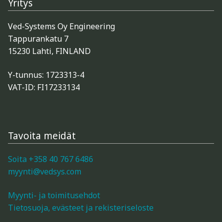
Yritys
Poistotuotteet (mittarit)
Ved-Systems Oy Engineering
Mittareiden mittapäät ja tarvikkeet
Tappurankatu 7
15230 Lahti, FINLAND
Gann-tarvikkeet
Y-tunnus: 1723313-4
Logca Atso -tarvikkeet
VAT-ID: FI17233134
Trotec-tarvikkeet
Tavoita meidät
Schaller-tarvikkeet
Soita +358 40 767 6486
Merlin-tarvikkeet
myynti@vedsys.com
Ilmankostutus, ilmankuivaus, paineistus, puhaltimet
Myynti- ja toimitusehdot
ja puhdistimet
Tietosuoja, evästeet ja rekisteriseloste