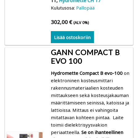
11,
Hydromette
CH 17
Gann: Kosteusmittarit rakenteiden, lämpötilan,
Kulutusosa:
Pallopää
ilman ja puukosteuden mittaukseen
302,00
€
(ALV 0%)
Trotec: kosteusmittarit, lämpökamerat,
Lisää ostoskoriin
ilmanvirtausmittarit, loggerit
GANN COMPACT B
Logca Atso: LOG Moisture kosteuskartoitus
EVO 100
Merlin: Kosteusmittarit rakenteiden ja
Hydromette Compact B evo-100
on
ilmankosteuden mittaaminen (betoni- ja
elektroninen kosteusmittari
parkettityöt)
rakennusmateriaalien kosteuden
mittaukseen sekä kosteusjakauman
Schaller: kosteusmittarit, suhteellinen kosteus,
määrittämiseen seinissä, katoissa ja
lattioissa. Mittaus ei vahingoita
loggerit
mitattavan kohteen pintaa. Laite
toimii dielektrisyysvakion
Kosteusmittarit puu ja puiset rakenteet
periaatteella.
Se on ihanteellinen