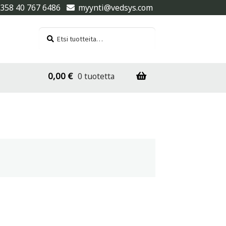
358 40 767 6486
myynti@vedsys.com
Etsi:
Haku
0,00
€
0 tuotetta