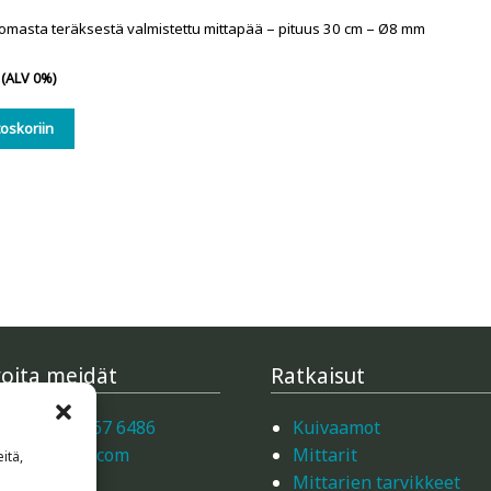
masta teräksestä valmistettu mittapää – pituus 30 cm – Ø8 mm
(ALV 0%)
toskoriin
oita meidät
Ratkaisut
ta +358 40 767 6486
Kuivaamot
nti@vedsys.com
Mittarit
itä,
Mittarien tarvikkeet