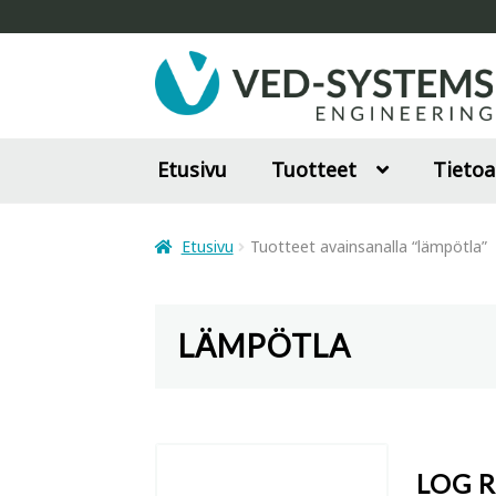
Siirry
Siirry
navigointiin
sisältöön
Etusivu
Tuotteet
Tietoa
Etusivu
Tuotteet avainsanalla “lämpötla”
LÄMPÖTLA
LOG 