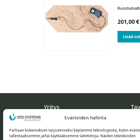
Ruostumatto
201,00
€
Lisää os
Yritys
Tav
Evästeiden hallinta
Ved-Systems Oy Engineering
Soi
Tappurankatu 7
myy
Parhaan kokemuksen tarjoamiseksi käytämme teknologioita, kuten eväste
tallentaaksemme ja/tai käyttääksemme laitetietoja. Näiden tekniikoiden
15230 Lahti, FINLAND