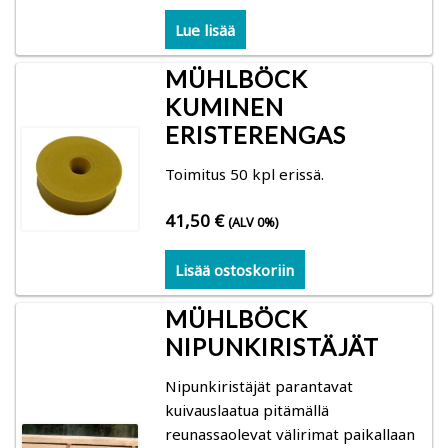
Merlin-ilmankostuttimet
Lue lisää
Ilmanpuhdistimet
MÜHLBÖCK
KUMINEN
Ilmankuivaus
ERISTERENGAS
Puhaltimet
Toimitus 50 kpl erissä.
41,50
€
Pientalojen hiukkassuodattimet
(ALV 0%)
Lisää ostoskoriin
Tehoraksa rakennustarvikkeet
MÜHLBÖCK
Koneet ja laitteet rakennuksille
NIPUNKIRISTÄJÄT
Rakennus- ja sisustustuotteet
Nipunkiristäjät parantavat
kuivauslaatua pitämällä
reunassaolevat välirimat paikallaan
Mittarit