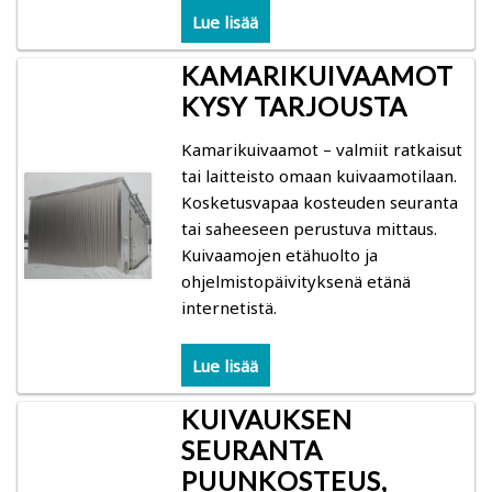
Gann: kosteudenmittarit sahalle, höyläämölle,
Lue lisää
liimapuurakenteille, ikkuna- ja ovitehtaille
KAMARIKUIVAAMOT
KYSY TARJOUSTA
Logca Atso: LOG Moisture
Kamarikuivaamot – valmiit ratkaisut
Merlin: kosteudenmittarit ikkuna- ja ovitehtaille,
tai laitteisto omaan kuivaamotilaan.
huonekalutehtaille, höyläämöille
Kosketusvapaa kosteuden seuranta
tai saheeseen perustuva mittaus.
Schaller: kosteudenmittarit ikkuna- ja
Kuivaamojen etähuolto ja
ovitehtaille
ohjelmistopäivityksenä etänä
internetistä.
Lauber: Lämpötilan, ilmankosteuden ja puun
tasapainokosteuden mittaus
Lue lisää
KUIVAUKSEN
Trotec: kosteudenmittarit sahalle, höyläämölle,
liimapuurakenteille, ikkuna- ja ovitehtaille
SEURANTA
PUUNKOSTEUS,