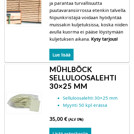
ja parantaa turvallisuutta
puutavaransiirrossa etenkin talvella.
Koneet ja laitteet
Nipunkiristäjiä voidaan hyödyntää
muissakin kuljetuksissa, koska niiden
Käytetyt koneet ja laitteet
avulla kuorma ei pääse löystymään
kuljetuksen aikana.
Kysy tarjous!
Tietoa ja ohjeita
Lue lisää
Yrityksestä
MÜHLBÖCK
Ved-Systems Oy Engineering
SELLULOOSALEHTI
30×25 MM
Myynti- ja toimitusehdot
Selluloosalehti 30×25 mm
Myynti 50 kpl erässä
Tietosuoja, evästeet ja rekisteriseloste
35,00
€
(ALV 0%)
Ota yhteyttä
Lisää ostoskoriin