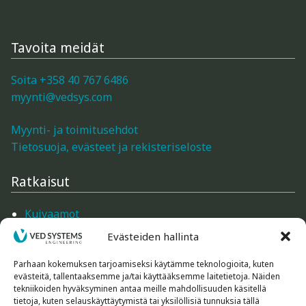
Tavoita meidät
Soita +358 40 767 6486
myynti@vedsys.com
Myynti- ja toimitusehdot
Tietosuoja, evästeet ja rekisteriseloste
Ratkaisut
Kuivaamot
Mittarit
Evästeiden hallinta
Mittarien tarvikkeet
Ilmankäsittely
Parhaan kokemuksen tarjoamiseksi käytämme teknologioita, kuten
evästeitä, tallentaaksemme ja/tai käyttääksemme laitetietoja. Näiden
Rakennustarvikkeet
tekniikoiden hyväksyminen antaa meille mahdollisuuden käsitellä
Koneet ja laitteet
tietoja, kuten selauskäyttäytymistä tai yksilöllisiä tunnuksia tällä