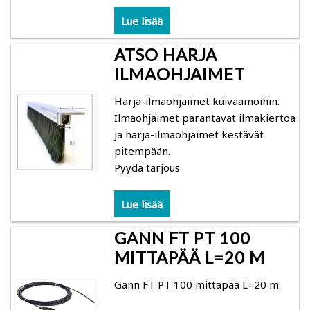
Lue lisää
Kuivauksen ohjaus
ATSO HARJA
Mittarit
ILMAOHJAIMET
Harja-ilmaohjaimet kuivaamoihin.
Kosteusmittarit bioenergia – vesipitoisuus
Ilmaohjaimet parantavat ilmakiertoa
polttopuu, hake, turve
ja harja-ilmaohjaimet kestävät
pitempään.
Gann: Polttopuun kosteuden mittaus
Pyydä tarjous
Logca Atso: kuivan lastun, hakkeen, purun ja
Lue lisää
vastaavan kosteuden mittaus
GANN FT PT 100
Schaller: hake, turve, heinä
MITTAPÄÄ L=20 M
Gann FT PT 100 mittapää L=20 m
Kosteusmittarit ja kosteuskartoittimet kuntoarviot