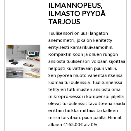
Poistotuotteet (mittarit)
ILMANNOPEUS,
ILMASTO PYYDÄ
Mittareiden mittapäät ja tarvikkeet
TARJOUS
Tuulisensori on uusi langaton
Gann-tarvikkeet
anemometri, joka on kehitetty
erityisesti kamarikuivaamoihin.
Logca Atso -tarvikkeet
Kompaktin koon ja ohuen rungon
ansiosta tuulisensori voidaan sijoittaa
Trotec-tarvikkeet
helposti kuivattavaan puun väliin.
Sen pyöreä muoto vähentää itsensä
Schaller-tarvikkeet
luomaa turbulenssia. Tuulitunnelissa
tehtyjen tutkimusten ansiosta oma
Merlin-tarvikkeet
mikropro-sessori kompensoi jäljellä
olevat turbulenssit tavoitteena saada
erittäin tarkka mittaus tarkalleen
Ilmankostutus, ilmankuivaus, paineistus, puhaltimet
missä tarvitaan: puun päällä. Hinnat
ja puhdistimet
alkaen 4165,00€ alv 0%