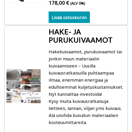
178,00
€
(ALV 0%)
Gann: Kosteusmittarit rakenteiden, lämpötilan,
ilman ja puukosteuden mittaukseen
Lisää ostoskoriin
Trotec: kosteusmittarit, lämpökamerat,
HAKE- JA
ilmanvirtausmittarit, loggerit
PURUKUIVAAMOT
Hakekuivaamot, purukuivaamot tai
Logca Atso: LOG Moisture kosteuskartoitus
jonkin muun materiaalin
kuivaamiseen – Uusilla
Merlin: Kosteusmittarit rakenteiden ja
kuivausratkaisuilla puhtaampaa
ilmankosteuden mittaaminen (betoni- ja
ilmaa, enemmän energiaa ja
parkettityöt)
edullisemmat kuljetuskustannukset.
Nyt kannattaa investoida!
Schaller: kosteusmittarit, suhteellinen kosteus,
Kysy muita kuivausratkaisuja:
loggerit
lietteen, lannan, viljan yms kuivaus.
Älä unohda kuivatun materiaalien
Kosteusmittarit puu ja puiset rakenteet
kosteusmittareita.