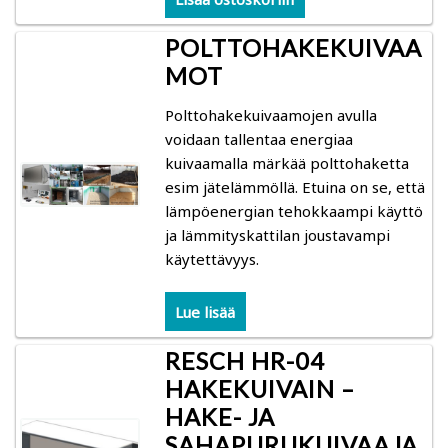
POLTTOHAKEKUIVAA
MOT
Polttohakekuivaamojen avulla
voidaan tallentaa energiaa
kuivaamalla märkää polttohaketta
esim jätelämmöllä. Etuina on se, että
lämpöenergian tehokkaampi käyttö
ja lämmityskattilan joustavampi
käytettävyys.
Lue lisää
RESCH HR-04
HAKEKUIVAIN –
HAKE- JA
SAHAPURUKUIVAAJA