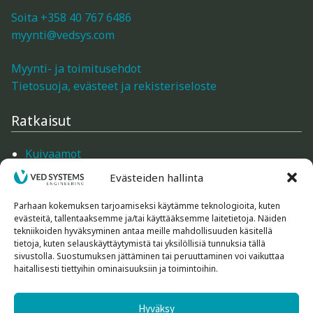
Gann: Kosteusmittarit rakenteiden, lämpötilan,
Soita +358 40 767 6486
ilman ja puukosteuden mittaukseen
myynti@vedsys.com
Myynti- ja toimitusehdot
Trotec: kosteusmittarit, lämpökamerat,
Tietosuoja, evästeet ja rekisteriseloste
ilmanvirtausmittarit, loggerit
Ratkaisut
Logca Atso: LOG Moisture kosteuskartoitus
Kuivaamot
Merlin: Kosteusmittarit rakenteiden ja
Mittarit
Evästeiden hallinta
ilmankosteuden mittaaminen (betoni- ja
Mittarien tarvikkeet
parkettityöt)
Ilmankäsittely
Parhaan kokemuksen tarjoamiseksi käytämme teknologioita, kuten
evästeitä, tallentaaksemme ja/tai käyttääksemme laitetietoja. Näiden
Rakennustarvikkeet
tekniikoiden hyväksyminen antaa meille mahdollisuuden käsitellä
Schaller: kosteusmittarit, suhteellinen kosteus,
Koneet ja laitteet
tietoja, kuten selauskäyttäytymistä tai yksilöllisiä tunnuksia tällä
loggerit
sivustolla. Suostumuksen jättäminen tai peruuttaminen voi vaikuttaa
haitallisesti tiettyihin ominaisuuksiin ja toimintoihin.
Tutustu tarkemmin
Kosteusmittarit puu ja puiset rakenteet
Hyväksy
Kuntokartoittimet