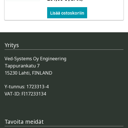
Lisää ostoskoriin
Kuivauksen ohjaus
Mittarit
Kosteusmittarit bioenergia – vesipitoisuus
Yritys
polttopuu, hake, turve
Ved-Systems Oy Engineering
Tappurankatu 7
Gann: Polttopuun kosteuden mittaus
15230 Lahti, FINLAND
Logca Atso: kuivan lastun, hakkeen, purun ja
Y-tunnus: 1723313-4
vastaavan kosteuden mittaus
VAT-ID: FI17233134
Schaller: hake, turve, heinä
Kosteusmittarit ja kosteuskartoittimet kuntoarviot
Tavoita meidät