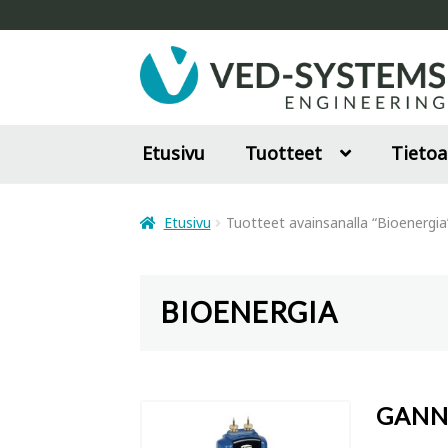
Siirry
Siirry
navigointiin
sisältöön
Etusivu
Tuotteet
Tietoa
Etusivu
Tuotteet avainsanalla “Bioenergia
BIOENERGIA
GANN