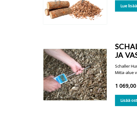
Lue lisä
SCHA
JA V
Schaller Hu
Mitta-alue 
1 069,0
Lisää os