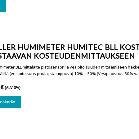
ä
LLER HUMIMETER HUMITEC BLL KOS
ASTAAVAN KOSTEUDENMITTAUKSEEN
mimeter BLL mittalaite pistosensorilla vesipitoisuuden mittaamiseen hakkee
välillä (vesipitoisuus puulajista riippuva) 10% – 50% (Vesipitoisuus 50% 
0
€
(ALV 0%)
toskoriin