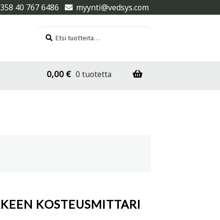
358 40 767 6486
myynti@vedsys.com
Etsi:
Haku
0,00
€
0 tuotetta
KKEEN KOSTEUSMITTARI