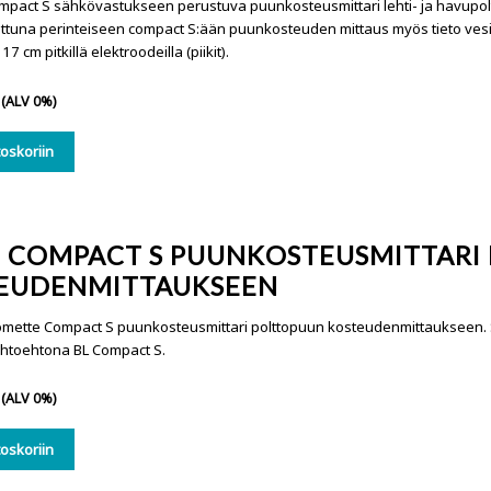
pact S sähkövastukseen perustuva puunkosteusmittari lehti- ja havupol
attuna perinteiseen compact S:ään puunkosteuden mittaus myös tieto ve
7 cm pitkillä elektroodeilla (piikit).
(ALV 0%)
toskoriin
 COMPACT S PUUNKOSTEUSMITTARI
EUDENMITTAUKSEEN
ette Compact S puunkosteusmittari polttopuun kosteudenmittaukseen. So
htoehtona BL Compact S.
(ALV 0%)
toskoriin