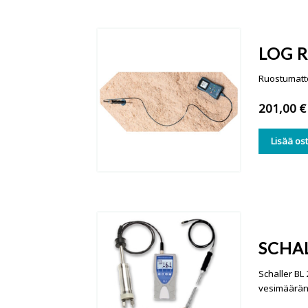
LOG 
Ruostumatto
201,00
€
Lisää os
SCHAL
Schaller BL
vesimäärän 