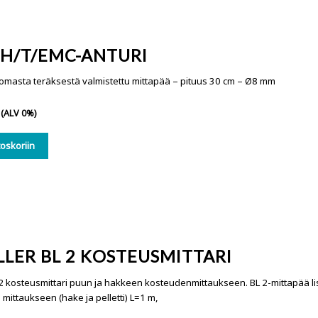
RH/T/EMC-ANTURI
masta teräksestä valmistettu mittapää – pituus 30 cm – Ø8 mm
(ALV 0%)
toskoriin
LER BL 2 KOSTEUSMITTARI
 2 kosteusmittari puun ja hakkeen kosteudenmittaukseen. BL 2-mittapää li
mittaukseen (hake ja pelletti) L=1 m,