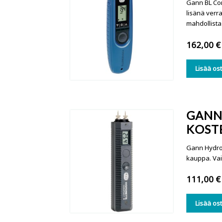
Gann BL Com
lisänä verr
mahdollista 1
162,00
€
Lisää os
GANN
KOST
Gann Hydrom
kauppa. Vai
111,00
€
Lisää os