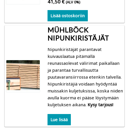
41,50
€
(ALV 0%)
Gann: Kosteusmittarit rakenteiden, lämpötilan,
ilman ja puukosteuden mittaukseen
Lisää ostoskoriin
Trotec: kosteusmittarit, lämpökamerat,
MÜHLBÖCK
ilmanvirtausmittarit, loggerit
NIPUNKIRISTÄJÄT
Nipunkiristäjät parantavat
Logca Atso: LOG Moisture kosteuskartoitus
kuivauslaatua pitämällä
reunassaolevat välirimat paikallaan
Merlin: Kosteusmittarit rakenteiden ja
ja parantaa turvallisuutta
ilmankosteuden mittaaminen (betoni- ja
puutavaransiirrossa etenkin talvella.
parkettityöt)
Nipunkiristäjiä voidaan hyödyntää
muissakin kuljetuksissa, koska niiden
Schaller: kosteusmittarit, suhteellinen kosteus,
avulla kuorma ei pääse löystymään
loggerit
kuljetuksen aikana.
Kysy tarjous!
Kosteusmittarit puu ja puiset rakenteet
Lue lisää