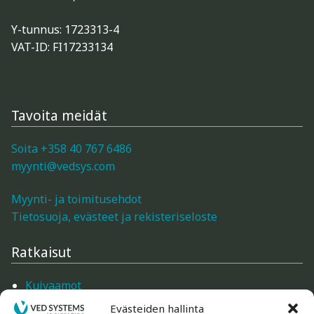
Poistotuotteet (mittarit)
Y-tunnus: 1723313-4
Mittareiden mittapäät ja tarvikkeet
VAT-ID: FI17233134
Gann-tarvikkeet
Tavoita meidät
Logca Atso -tarvikkeet
Soita +358 40 767 6486
Trotec-tarvikkeet
myynti@vedsys.com
Schaller-tarvikkeet
Myynti- ja toimitusehdot
Tietosuoja, evästeet ja rekisteriseloste
Merlin-tarvikkeet
Ratkaisut
Ilmankostutus, ilmankuivaus, paineistus, puhaltimet
Kuivaamot
ja puhdistimet
Mittarit
Evästeiden hallinta