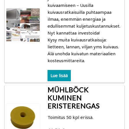
kuivaamiseen – Uusilla
kuivausratkaisuilla puhtaampaa
Kuivauksen ohjaus
ilmaa, enemmän energiaa ja
edullisemmat kuljetuskustannukset.
Mittarit
Nyt kannattaa investoida!
Kysy muita kuivausratkaisuja:
Kosteusmittarit bioenergia – vesipitoisuus
lietteen, lannan, viljan yms kuivaus.
polttopuu, hake, turve
Älä unohda kuivatun materiaalien
kosteusmittareita.
Gann: Polttopuun kosteuden mittaus
Lue lisää
Logca Atso: kuivan lastun, hakkeen, purun ja
MÜHLBÖCK
vastaavan kosteuden mittaus
KUMINEN
Schaller: hake, turve, heinä
ERISTERENGAS
Toimitus 50 kpl erissä.
Kosteusmittarit ja kosteuskartoittimet kuntoarviot